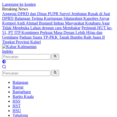
Langsung ke konten
Breaking News
Anggota DPRD dan Dinas PUPR Survei Jembatan Rusak di Juai
DPRD Balangan Terima Kunjungan Silaturahmi Kapolres Anyar
Kompol Andi Ahmad Bustanil Imbau Masyarakat Kotabaru Agar
Tidak Membuka Lahan dengan cara Membakar
Peringati HUT ke-
51, PT ITP Komitmen Perkuat Masa Depan Lebih Hijau dan
Gemilang
Paduan Suara TP-PKK Tanah Bumbu Raih Juara II
Tingkat Provinsi Kalsel
Indeks
Balangan
Banjar
Banjarbaru
Barito Kuala
HSS
HST
HSU
Tabalong