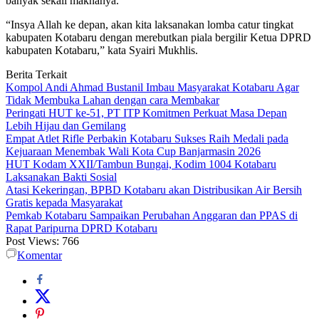
banyak sekali maknanya.
“Insya Allah ke depan, akan kita laksanakan lomba catur tingkat
kabupaten Kotabaru dengan merebutkan piala bergilir Ketua DPRD
kabupaten Kotabaru,” kata Syairi Mukhlis.
Berita Terkait
Kompol Andi Ahmad Bustanil Imbau Masyarakat Kotabaru Agar
Tidak Membuka Lahan dengan cara Membakar
Peringati HUT ke-51, PT ITP Komitmen Perkuat Masa Depan
Lebih Hijau dan Gemilang
Empat Atlet Rifle Perbakin Kotabaru Sukses Raih Medali pada
Kejuaraan Menembak Wali Kota Cup Banjarmasin 2026
HUT Kodam XXII/Tambun Bungai, Kodim 1004 Kotabaru
Laksanakan Bakti Sosial
Atasi Kekeringan, BPBD Kotabaru akan Distribusikan Air Bersih
Gratis kepada Masyarakat
Pemkab Kotabaru Sampaikan Perubahan Anggaran dan PPAS di
Rapat Paripurna DPRD Kotabaru
Post Views:
766
Komentar