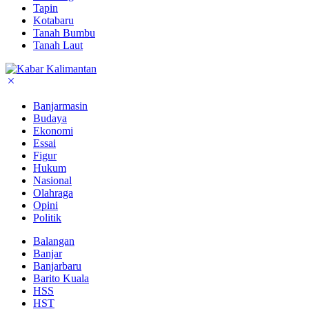
Tapin
Kotabaru
Tanah Bumbu
Tanah Laut
Banjarmasin
Budaya
Ekonomi
Essai
Figur
Hukum
Nasional
Olahraga
Opini
Politik
Balangan
Banjar
Banjarbaru
Barito Kuala
HSS
HST