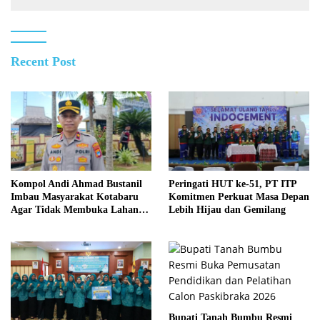
Recent Post
Kompol Andi Ahmad Bustanil
Peringati HUT ke-51, PT ITP
Imbau Masyarakat Kotabaru
Komitmen Perkuat Masa Depan
Agar Tidak Membuka Lahan
Lebih Hijau dan Gemilang
dengan cara Membakar
Bupati Tanah Bumbu Resmi