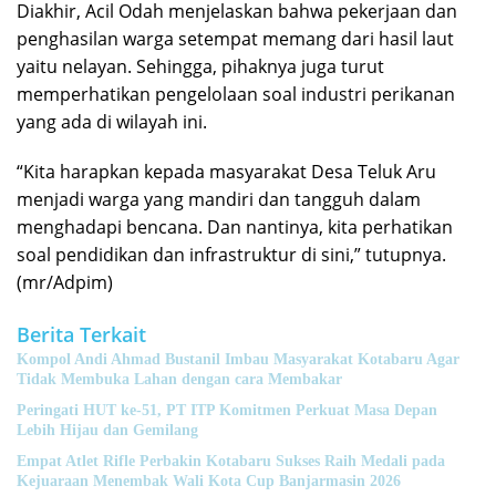
Diakhir, Acil Odah menjelaskan bahwa pekerjaan dan
penghasilan warga setempat memang dari hasil laut
yaitu nelayan. Sehingga, pihaknya juga turut
memperhatikan pengelolaan soal industri perikanan
yang ada di wilayah ini.
“Kita harapkan kepada masyarakat Desa Teluk Aru
menjadi warga yang mandiri dan tangguh dalam
menghadapi bencana. Dan nantinya, kita perhatikan
soal pendidikan dan infrastruktur di sini,” tutupnya.
(mr/Adpim)
Berita Terkait
Kompol Andi Ahmad Bustanil Imbau Masyarakat Kotabaru Agar
Tidak Membuka Lahan dengan cara Membakar
Peringati HUT ke-51, PT ITP Komitmen Perkuat Masa Depan
Lebih Hijau dan Gemilang
Empat Atlet Rifle Perbakin Kotabaru Sukses Raih Medali pada
Kejuaraan Menembak Wali Kota Cup Banjarmasin 2026