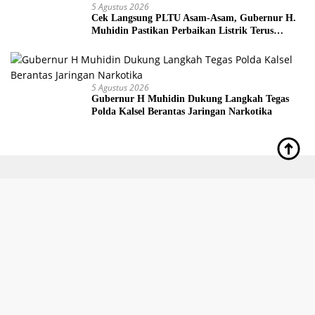
5 Agustus 2026
Cek Langsung PLTU Asam-Asam, Gubernur H.
Muhidin Pastikan Perbaikan Listrik Terus
Dikebut
5 Agustus 2026
Gubernur H Muhidin Dukung Langkah Tegas
Polda Kalsel Berantas Jaringan Narkotika
Redaksi
Indeks
Kode Etik
Privacy Policy
Disclaimer
Pedoman Media Siber
Copyright @ 2024 redkal.com -Hanif Arkan-