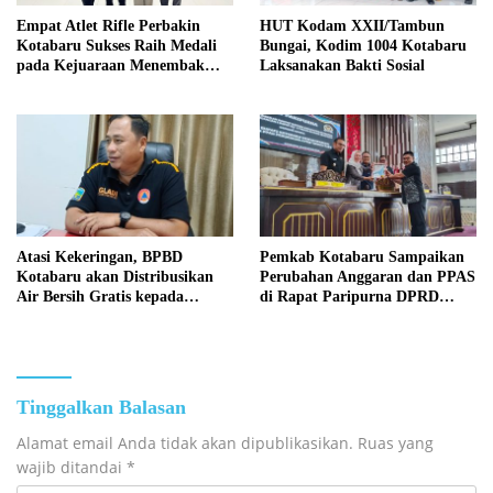
Empat Atlet Rifle Perbakin
HUT Kodam XXII/Tambun
Kotabaru Sukses Raih Medali
Bungai, Kodim 1004 Kotabaru
pada Kejuaraan Menembak
Laksanakan Bakti Sosial
Wali Kota Cup Banjarmasin
2026
Atasi Kekeringan, BPBD
Pemkab Kotabaru Sampaikan
Kotabaru akan Distribusikan
Perubahan Anggaran dan PPAS
Air Bersih Gratis kepada
di Rapat Paripurna DPRD
Masyarakat
Kotabaru
Tinggalkan Balasan
Alamat email Anda tidak akan dipublikasikan.
Ruas yang
wajib ditandai
*