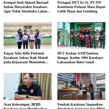
Kompol Andi Ahmad Bustanil
Peringati HUT ke-51, PT ITP
Imbau Masyarakat Kotabaru
Komitmen Perkuat Masa Depan
Agar Tidak Membuka Lahan
Lebih Hijau dan Gemilang
dengan cara Membakar
Empat Atlet Rifle Perbakin
HUT Kodam XXII/Tambun
Kotabaru Sukses Raih Medali
Bungai, Kodim 1004 Kotabaru
pada Kejuaraan Menembak
Laksanakan Bakti Sosial
Wali Kota Cup Banjarmasin
2026
Atasi Kekeringan, BPBD
Pemkab Kotabaru Sampaikan
Kotabaru akan Distribusikan
Perubahan Anggaran dan PPAS