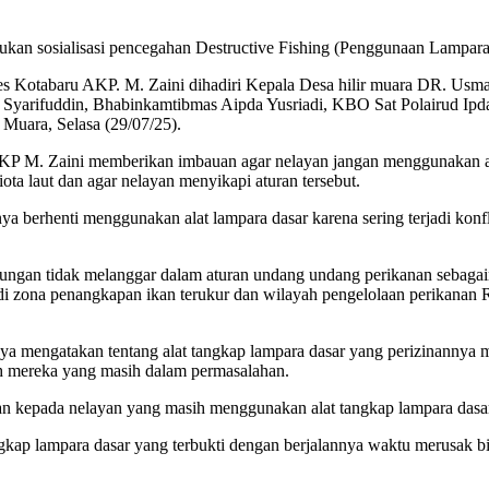
ukan sosialisasi pencegahan Destructive Fishing (Penggunaan Lampara 
 Polres Kotabaru AKP. M. Zaini dihadiri Kepala Desa hilir muara DR
 Syarifuddin, Bhabinkamtibmas Aipda Yusriadi, KBO Sat Polairud Ipd
 Muara, Selasa (29/07/25).
P M. Zaini memberikan imbauan agar nelayan jangan menggunakan alat
ta laut dan agar nelayan menyikapi aturan tersebut.
a berhenti menggunakan alat lampara dasar karena sering terjadi kon
ungan tidak melanggar dalam aturan undang undang perikanan sebagai
di zona penangkapan ikan terukur dan wilayah pengelolaan perikanan
 mengatakan tentang alat tangkap lampara dasar yang perizinannya ma
yah mereka yang masih dalam permasalahan.
naan kepada nelayan yang masih menggunakan alat tangkap lampara dasar
kap lampara dasar yang terbukti dengan berjalannya waktu merusak bi