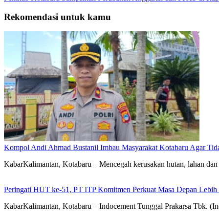
Rekomendasi untuk kamu
Kompol Andi Ahmad Bustanil Imbau Masyarakat Kotabaru Agar Ti
KabarKalimantan, Kotabaru – Mencegah kerusakan hutan, lahan dan 
Peringati HUT ke-51, PT ITP Komitmen Perkuat Masa Depan Lebih
KabarKalimantan, Kotabaru – Indocement Tunggal Prakarsa Tbk. (