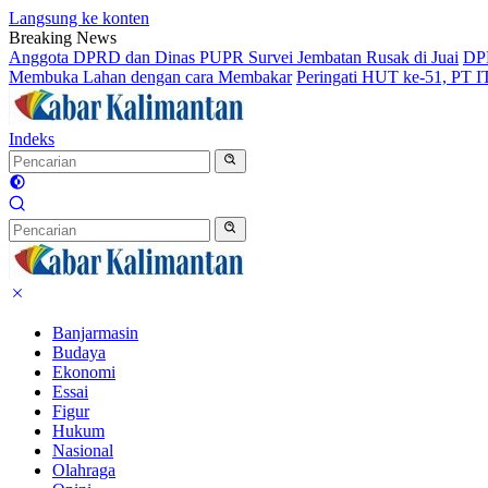
Langsung ke konten
Breaking News
Anggota DPRD dan Dinas PUPR Survei Jembatan Rusak di Juai
DPR
Membuka Lahan dengan cara Membakar
Peringati HUT ke-51, PT 
Indeks
Banjarmasin
Budaya
Ekonomi
Essai
Figur
Hukum
Nasional
Olahraga