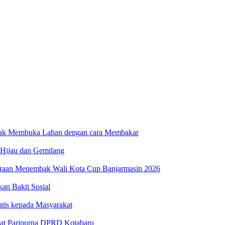
dak Membuka Lahan dengan cara Membakar
 Hijau dan Gemilang
uaraan Menembak Wali Kota Cup Banjarmasin 2026
n Bakti Sosial
atis kepada Masyarakat
at Paripurna DPRD Kotabaru