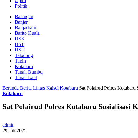
Opini
Politik
Balangan
Banjar
Banjarbaru
Barito Kuala
HSS
HST
HSU
Tabalong
Tapin
Kotabaru
Tanah Bumbu
Tanah Laut
Beranda
Berita
Lintas Kalsel
Kotabaru
Sat Polairud Polres Kotabaru 
Kotabaru
Sat Polairud Polres Kotabaru Sosialisasi
admin
29 Juli 2025