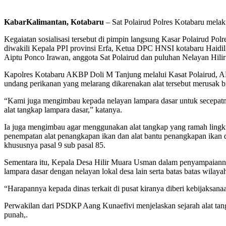
KabarKalimantan, Kotabaru
– Sat Polairud Polres Kotabaru melak
Kegaiatan sosialisasi tersebut di pimpin langsung Kasar Polairud
diwakili Kepala PPI provinsi Erfa, Ketua DPC HNSI kotabaru Haidil
Aiptu Ponco Irawan, anggota Sat Polairud dan puluhan Nelayan Hilir
Kapolres Kotabaru AKBP Doli M Tanjung melalui Kasat Polairud, AK
undang perikanan yang melarang dikarenakan alat tersebut merusak bio
“Kami juga mengimbau kepada nelayan lampara dasar untuk secepatny
alat tangkap lampara dasar,” katanya.
Ia juga mengimbau agar menggunakan alat tangkap yang ramah lingk
penempatan alat penangkapan ikan dan alat bantu penangkapan ikan 
khususnya pasal 9 sub pasal 85.
Sementara itu, Kepala Desa Hilir Muara Usman dalam penyampaiannya
lampara dasar dengan nelayan lokal desa lain serta batas batas wila
“Harapannya kepada dinas terkait di pusat kiranya diberi kebijaksa
Perwakilan dari PSDKP Aang Kunaefivi menjelaskan sejarah alat tang
punah,.