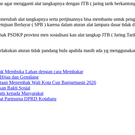
agar mengganti alat tangkapnya dengan JTB ( jaring tarik berkantong) 
erubah alat tangkapnya serta perijinannya bisa membantu untuk pengu
ujuan Berlayar ( SPB ) karena dalam aturan alat lampara dasar tidak d
ihak PSDKP provinsi men sosialisasi kan alat tangkap JTB ( Jaring Ta
kukan aturan tidak pandang bulu apabila masih ada yg menggunakan al
dak Membuka Lahan dengan cara Membakar
 Hijau dan Gemilang
uaraan Menembak Wali Kota Cup Banjarmasin 2026
n Bakti Sosial
atis kepada Masyarakat
at Paripurna DPRD Kotabaru