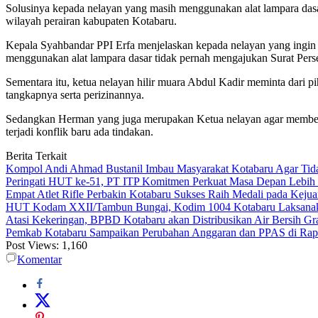
Solusinya kepada nelayan yang masih menggunakan alat lampara dasar 
wilayah perairan kabupaten Kotabaru.
Kepala Syahbandar PPI Erfa menjelaskan kepada nelayan yang ingin m
menggunakan alat lampara dasar tidak pernah mengajukan Surat Perset
Sementara itu, ketua nelayan hilir muara Abdul Kadir meminta dari p
tangkapnya serta perizinannya.
Sedangkan Herman yang juga merupakan Ketua nelayan agar memberla
terjadi konflik baru ada tindakan.
Berita Terkait
Kompol Andi Ahmad Bustanil Imbau Masyarakat Kotabaru Agar Ti
Peringati HUT ke-51, PT ITP Komitmen Perkuat Masa Depan Lebih
Empat Atlet Rifle Perbakin Kotabaru Sukses Raih Medali pada Kej
HUT Kodam XXII/Tambun Bungai, Kodim 1004 Kotabaru Laksanaka
Atasi Kekeringan, BPBD Kotabaru akan Distribusikan Air Bersih Gr
Pemkab Kotabaru Sampaikan Perubahan Anggaran dan PPAS di Rap
Post Views:
1,160
Komentar