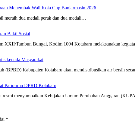
uaraan Menembak Wali Kota Cup Banjarmasin 2026
sil meraih dua medali perak dan dua medali…
n Bakti Sosial
m XXII/Tambun Bungai, Kodim 1004 Kotabaru melaksanakan kegia
atis kepada Masyarakat
h (BPBD) Kabupaten Kotabaru akan mendistribusikan air bersih sec
at Paripurna DPRD Kotabaru
cara resmi menyampaikan Kebijakan Umum Perubahan Anggaran (KUP
dai
*