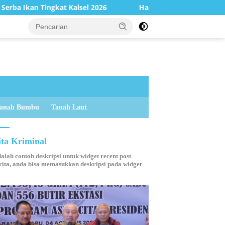
sel 2026
Hadapi Cuaca Ekstrem, PT Borneo Indobara Be
anah Bumbu
Tanah Laut
ita Kriminal
dalah contoh deskripsi untuk widget recent post
ita, anda bisa memasukkan deskripsi pada widget