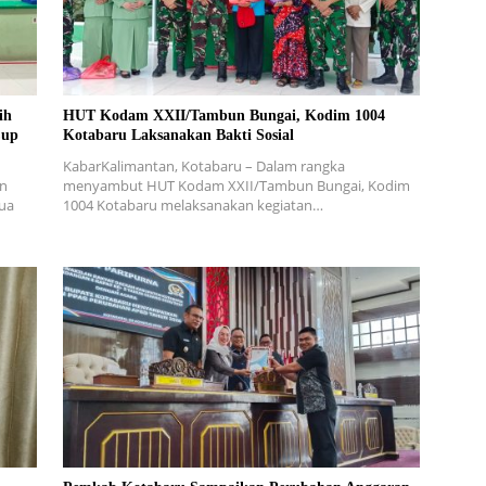
ih
HUT Kodam XXII/Tambun Bungai, Kodim 1004
Cup
Kotabaru Laksanakan Bakti Sosial
KabarKalimantan, Kotabaru – Dalam rangka
in
menyambut HUT Kodam XXII/Tambun Bungai, Kodim
dua
1004 Kotabaru melaksanakan kegiatan…