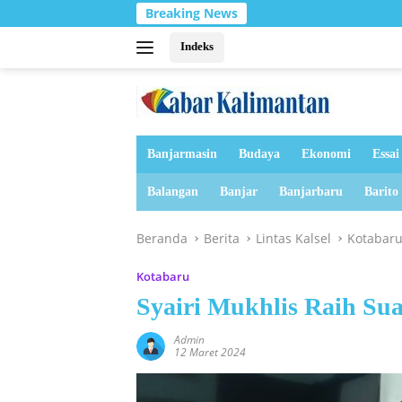
Langsung
Breaking News
Tanah B
ke
konten
Indeks
Banjarmasin
Budaya
Ekonomi
Essai
Balangan
Banjar
Banjarbaru
Barito
Beranda
Berita
Lintas Kalsel
Kotabar
Kotabaru
Syairi Mukhlis Raih Sua
Admin
12 Maret 2024