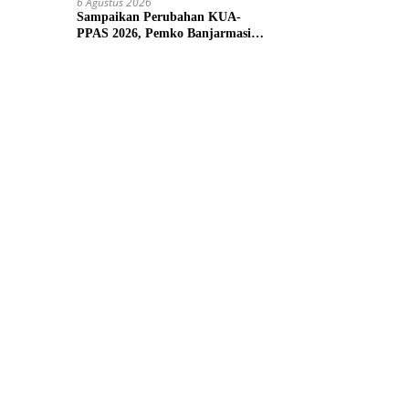
6 Agustus 2026
Sampaikan Perubahan KUA-
PPAS 2026, Pemko Banjarmasin
Tegaskan Komitmen Pengelolaan
Anggaran yang Responsif