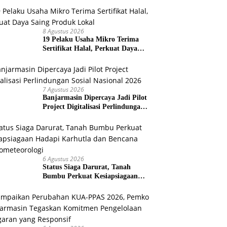
dan Perketat Penyiraman Air di
Sejumlah Titik Rawan Polusi
8 Agustus 2026
19 Pelaku Usaha Mikro Terima
Sertifikat Halal, Perkuat Daya
Saing Produk Lokal
7 Agustus 2026
Banjarmasin Dipercaya Jadi Pilot
Project Digitalisasi Perlindungan
Sosial Nasional 2026
6 Agustus 2026
Status Siaga Darurat, Tanah
Bumbu Perkuat Kesiapsiagaan
Hadapi Karhutla dan Bencana
Hidrometeorologi