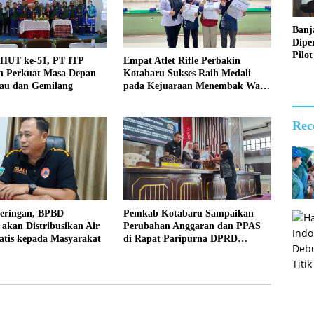
Banj
Dipe
Pilot
 HUT ke-51, PT ITP
Empat Atlet Rifle Perbakin
Digit
 Perkuat Masa Depan
Kotabaru Sukses Raih Medali
Perl
jau dan Gemilang
pada Kejuaraan Menembak Wali
Sosia
Kota Cup Banjarmasin 2026
2026
Rec
keringan, BPBD
Pemkab Kotabaru Sampaikan
akan Distribusikan Air
Perubahan Anggaran dan PPAS
atis kepada Masyarakat
di Rapat Paripurna DPRD
Kotabaru