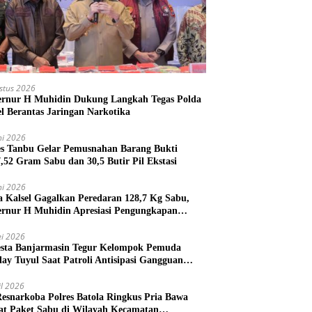
stus 2026
rnur H Muhidin Dukung Langkah Tegas Polda
el Berantas Jaringan Narkotika
ni 2026
es Tanbu Gelar Pemusnahan Barang Bukti
7,52 Gram Sabu dan 30,5 Butir Pil Ekstasi
ni 2026
a Kalsel Gagalkan Peredaran 128,7 Kg Sabu,
rnur H Muhidin Apresiasi Pengungkapan
ngan Narkotika Lintas Provinsi
i 2026
esta Banjarmasin Tegur Kelompok Pemuda
lay Tuyul Saat Patroli Antisipasi Gangguan
tibmas
il 2026
Resnarkoba Polres Batola Ringkus Pria Bawa
t Paket Sabu di Wilayah Kecamatan