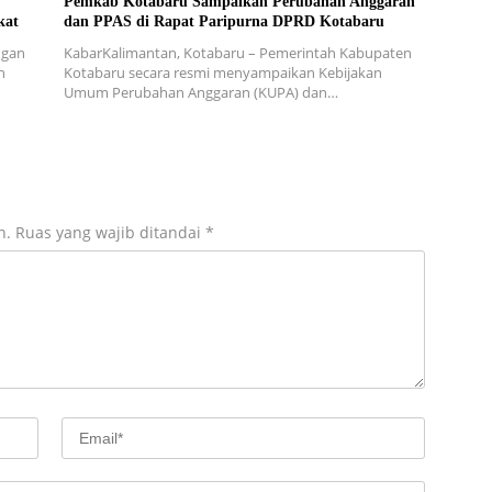
Pemkab Kotabaru Sampaikan Perubahan Anggaran
kat
dan PPAS di Rapat Paripurna DPRD Kotabaru
ngan
KabarKalimantan, Kotabaru – Pemerintah Kabupaten
n
Kotabaru secara resmi menyampaikan Kebijakan
Umum Perubahan Anggaran (KUPA) dan…
n.
Ruas yang wajib ditandai
*