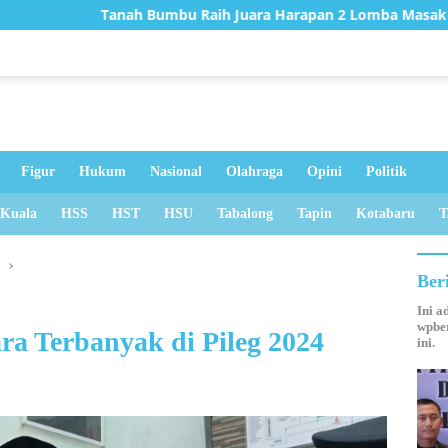
umbu Raih Juara Harapan 2 Lomba Masak Serba Ikan Tingkat Kal
Figur
Hukum
Nasional
Olahraga
Opini
Politik
 Kuala
HSS
HST
HSU
Tabalong
Tapin
Kotabaru
T
u
Ber
Ini a
wpber
ra Terbanyak di Pileg 2024
ini.