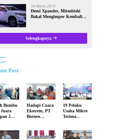
Kalsel
16 Maret 2019
Demi Xpander, Mitsubishi
Bakal Mengimpor Kembali
Pajero Sport
Selengkapnya
ent Post
ah Bumbu
Hadapi Cuaca
19 Pelaku
 Juara
Ekstrem, PT
Usaha Mikro
pan 2
Borneo
Terima
ba Masak
Indobara Beru
Sertifikat
a Ikan
paya
Halal, Perkuat
kat Kalsel
Maksimal
Daya Saing
Meminimalisir
Produk Lokal