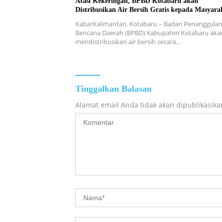
Atasi Kekeringan, BPBD Kotabaru akan
Distribusikan Air Bersih Gratis kepada Masyara
KabarKalimantan, Kotabaru – Badan Penanggula
Bencana Daerah (BPBD) Kabupaten Kotabaru aka
mendistribusikan air bersih secara…
Tinggalkan Balasan
Alamat email Anda tidak akan dipublikasika