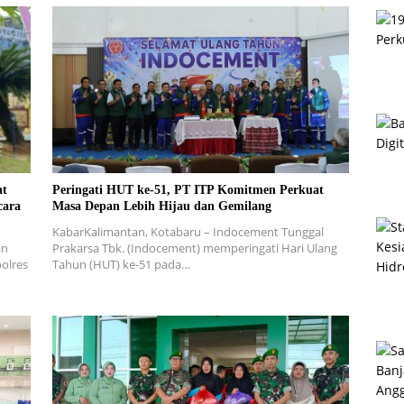
at
Peringati HUT ke-51, PT ITP Komitmen Perkuat
cara
Masa Depan Lebih Hijau dan Gemilang
KabarKalimantan, Kotabaru – Indocement Tunggal
an
Prakarsa Tbk. (Indocement) memperingati Hari Ulang
olres
Tahun (HUT) ke-51 pada…