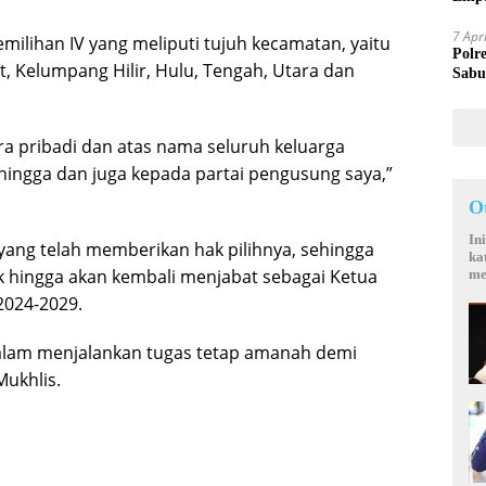
Mand
7 Apr
emilihan IV yang meliputi tujuh kecamatan, yaitu
Polr
Kelumpang Hilir, Hulu, Tengah, Utara dan
Sabu
ra pribadi dan atas nama seluruh keluarga
hingga dan juga kepada partai pengusung saya,”
O
In
yang telah memberikan hak pilihnya, sehingga
ka
k hingga akan kembali menjabat sebagai Ketua
me
2024-2029.
lam menjalankan tugas tetap amanah demi
Mukhlis.