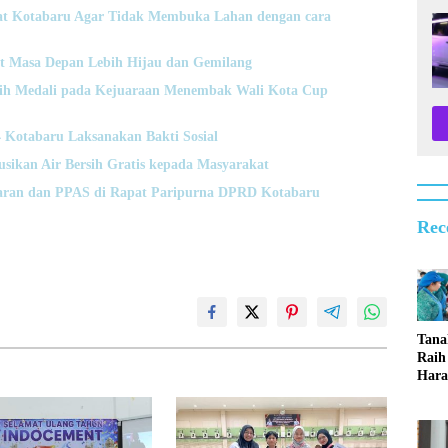
t Kotabaru Agar Tidak Membuka Lahan dengan cara
t Masa Depan Lebih Hijau dan Gemilang
Raih Medali pada Kejuaraan Menembak Wali Kota Cup
otabaru Laksanakan Bakti Sosial
usikan Air Bersih Gratis kepada Masyarakat
ran dan PPAS di Rapat Paripurna DPRD Kotabaru
Rec
Tan
Raih
Hara
Lom
Serb
Ting
2026