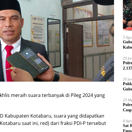
5 Agu
Gube
Kals
29 Ju
Polr
2.13
20 Ju
Pold
Gube
khlis meraih suara terbanyak di Pileg 2024 yang
Jari
25 Me
Polr
Cosp
PUD Kabupaten Kotabaru, suara yang didapatkan
Kam
8 Apr
tabaru saat ini, red) dari fraksi PDI-P tersebut
Sat 
Empa