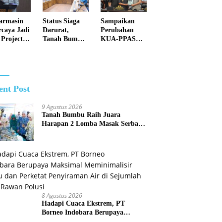
Debu dan
Perketat
armasin
Status Siaga
Sampaikan
Penyiraman
rcaya Jadi
Darurat,
Perubahan
Air di
 Project
Tanah Bumbu
KUA-PPAS
Sejumlah Titik
alisasi
Perkuat
2026, Pemko
Rawan Polusi
indungan
Kesiapsiagaan
Banjarmasin
l Nasional
Hadapi
Tegaskan
Karhutla dan
Komitmen
Bencana
Pengelolaan
ent Post
Hidrometeorol
Anggaran
ogi
yang Responsif
9 Agustus 2026
Tanah Bumbu Raih Juara
Harapan 2 Lomba Masak Serba
Ikan Tingkat Kalsel 2026
8 Agustus 2026
Hadapi Cuaca Ekstrem, PT
Borneo Indobara Berupaya
Maksimal Meminimalisir Debu