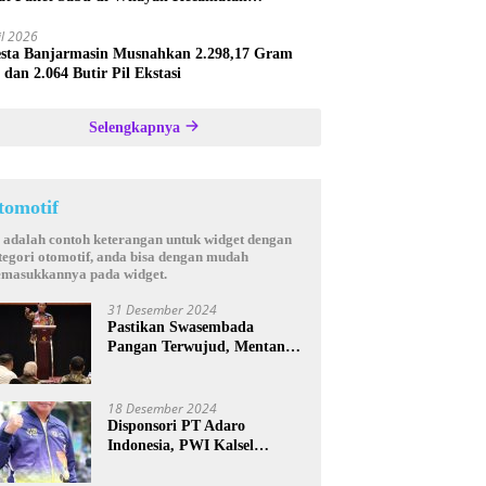
astana
il 2026
esta Banjarmasin Musnahkan 2.298,17 Gram
 dan 2.064 Butir Pil Ekstasi
Selengkapnya
tomotif
i adalah contoh keterangan untuk widget dengan
tegori otomotif, anda bisa dengan mudah
masukkannya pada widget.
31 Desember 2024
Pastikan Swasembada
Pangan Terwujud, Mentan
Andi Amran Bakal Rutin
Kunjungi Kalsel
18 Desember 2024
Disponsori PT Adaro
Indonesia, PWI Kalsel
Kembali Gelar Turnamen
Futsal antar Wartawan se-