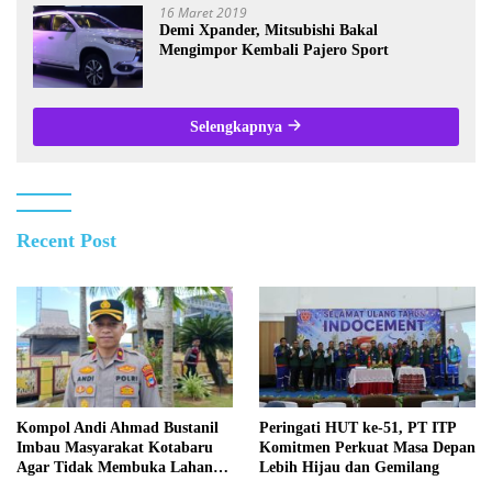
16 Maret 2019
Demi Xpander, Mitsubishi Bakal
Mengimpor Kembali Pajero Sport
Selengkapnya
Recent Post
Kompol Andi Ahmad Bustanil
Peringati HUT ke-51, PT ITP
Imbau Masyarakat Kotabaru
Komitmen Perkuat Masa Depan
Agar Tidak Membuka Lahan
Lebih Hijau dan Gemilang
dengan cara Membakar