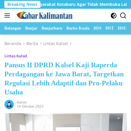
Langsung
bau Masyarakat Kotabaru Agar Tidak Membuka Lahan dengan c
Breaking News
ke
konten
Balangan
Banjar
Banjarbaru
Barito Kuala
HSS
HST
HSU
Beranda
Berita
Lintas Kalsel
Lintas Kalsel
Pansus II DPRD Kalsel Kaji Raperda
Perdagangan ke Jawa Barat, Targetkan
Regulasi Lebih Adaptif dan Pro-Pelaku
Usaha
Admin
14 Oktober 2025