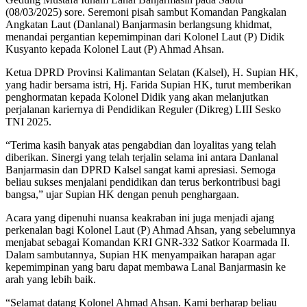
(08/03/2025) sore. Seremoni pisah sambut Komandan Pangkalan
Angkatan Laut (Danlanal) Banjarmasin berlangsung khidmat,
menandai pergantian kepemimpinan dari Kolonel Laut (P) Didik
Kusyanto kepada Kolonel Laut (P) Ahmad Ahsan.
Ketua DPRD Provinsi Kalimantan Selatan (Kalsel), H. Supian HK,
yang hadir bersama istri, Hj. Farida Supian HK, turut memberikan
penghormatan kepada Kolonel Didik yang akan melanjutkan
perjalanan kariernya di Pendidikan Reguler (Dikreg) LIII Sesko
TNI 2025.
“Terima kasih banyak atas pengabdian dan loyalitas yang telah
diberikan. Sinergi yang telah terjalin selama ini antara Danlanal
Banjarmasin dan DPRD Kalsel sangat kami apresiasi. Semoga
beliau sukses menjalani pendidikan dan terus berkontribusi bagi
bangsa,” ujar Supian HK dengan penuh penghargaan.
Acara yang dipenuhi nuansa keakraban ini juga menjadi ajang
perkenalan bagi Kolonel Laut (P) Ahmad Ahsan, yang sebelumnya
menjabat sebagai Komandan KRI GNR-332 Satkor Koarmada II.
Dalam sambutannya, Supian HK menyampaikan harapan agar
kepemimpinan yang baru dapat membawa Lanal Banjarmasin ke
arah yang lebih baik.
“Selamat datang Kolonel Ahmad Ahsan. Kami berharap beliau