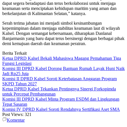
dapat segera beradaptasi dan terus berkolaborasi untuk menjaga
keamanan serta menciptakan kehidupan maritim yang aman dan
berkelanjutan di Kalimantan Selatan,” katanya.
Serah terima jabatan ini menjadi simbol kesinambungan
kepemimpinan dalam menjaga stabilitas keamanan laut di wilayah
Kalsel. Dengan semangat kebersamaan, diharapkan Danlanal
Banjarmasin yang baru dapat terus bersinergi dengan berbagai pihak
demi kemajuan daerah dan keamanan perairan.
Berita Terkait
Ketua DPRD Kalsel Bekali Mahasiswa Magang Pemahaman Tiga
Fungsi Legislasi
Komisi III DPRD Kalsel Dorong Bantuan Rumah Layak Huni Naik
Jadi Rp25 Juta
Komisi II DPRD Kalsel Soroti Keterbatasan Anggaran Program
SKPD Tahun 2027
Ketua DPRD Kalsel Tekankan Pentingnya Sinergi Forkopimda
untuk Percepat Pembangunan
Komisi III DPRD Kalsel Minta Program ESDM dan Lingkungan
Tepat Sasaran
Komisi IV DPRD Kalsel Soroti Rendahnya Sertifikasi Aset SMA
Post Views:
321
Komentar