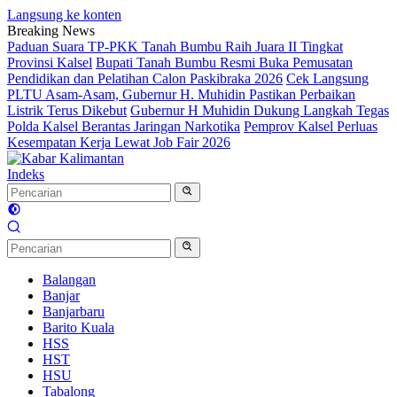
Langsung ke konten
Breaking News
Paduan Suara TP-PKK Tanah Bumbu Raih Juara II Tingkat
Provinsi Kalsel
Bupati Tanah Bumbu Resmi Buka Pemusatan
Pendidikan dan Pelatihan Calon Paskibraka 2026
Cek Langsung
PLTU Asam-Asam, Gubernur H. Muhidin Pastikan Perbaikan
Listrik Terus Dikebut
Gubernur H Muhidin Dukung Langkah Tegas
Polda Kalsel Berantas Jaringan Narkotika
Pemprov Kalsel Perluas
Kesempatan Kerja Lewat Job Fair 2026
Indeks
Balangan
Banjar
Banjarbaru
Barito Kuala
HSS
HST
HSU
Tabalong