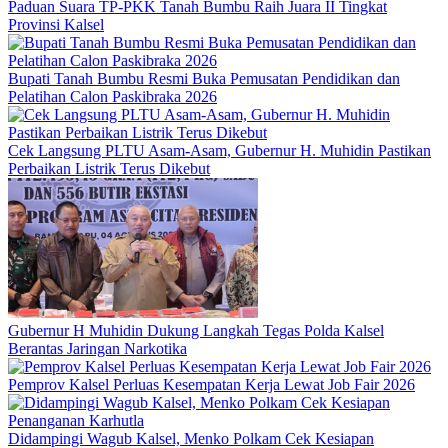
Paduan Suara TP-PKK Tanah Bumbu Raih Juara II Tingkat
Provinsi Kalsel
Bupati Tanah Bumbu Resmi Buka Pemusatan Pendidikan dan
Pelatihan Calon Paskibraka 2026
Cek Langsung PLTU Asam-Asam, Gubernur H. Muhidin Pastikan
Perbaikan Listrik Terus Dikebut
Gubernur H Muhidin Dukung Langkah Tegas Polda Kalsel
Berantas Jaringan Narkotika
Pemprov Kalsel Perluas Kesempatan Kerja Lewat Job Fair 2026
Didampingi Wagub Kalsel, Menko Polkam Cek Kesiapan