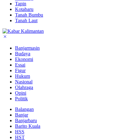
Tapin
Kotabaru
Tanah Bumbu
Tanah Laut
Banjarmasin
Budaya
Ekonomi
Essai
Figur
Hukum
Nasional
Olahraga
Opini
Politik
Balangan
Banjar
Banjarbaru
Barito Kuala
HSS
HST