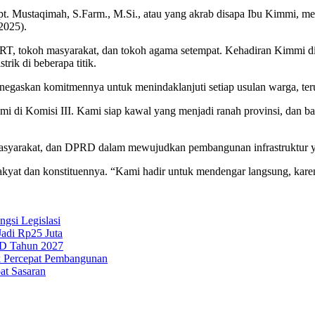
Mustaqimah, S.Farm., M.Si., atau yang akrab disapa Ibu Kimmi, meng
2025).
a RT, tokoh masyarakat, dan tokoh agama setempat. Kehadiran Kimmi d
rik di beberapa titik.
gaskan komitmennya untuk menindaklanjuti setiap usulan warga, ter
 di Komisi III. Kami siap kawal yang menjadi ranah provinsi, dan ban
masyarakat, dan DPRD dalam mewujudkan pembangunan infrastruktur ya
kyat dan konstituennya. “Kami hadir untuk mendengar langsung, karena 
si Legislasi
adi Rp25 Juta
PD Tahun 2027
k Percepat Pembangunan
at Sasaran