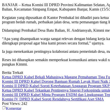
BANJAR – Ketua Komisi III DPRD Provinsi Kalimantan Selatan, Apt. 
Balian, Kecamatan Simpang Empat, Kabupaten Banjar, Kamis (15/5/
Kegiatan yang dipusatkan di Kantor Pembakal ini dihadiri para ketu
program bedah rumah, perbaikan jalan desa, serta pemasangan tiang list
Didampingi Pembakal Desa Batu Balian, H. Andriansyah, Kimmi mene
“Apa yang disampaikan warga sangat relevan dengan bidang kerja kami
dilengkapi proposal agar bisa kami proses secara formal,” ujarnya.
Ia juga menekankan pentingnya kolaborasi antara pemerintah desa, 
Reses ini diharapkan semakin memperkuat komunikasi antara wakil ra
pungkas Kimmi.
Berita Terkait
Ketua DPRD Kalsel Bekali Mahasiswa Magang Pemahaman Tiga Fung
Komisi III DPRD Kalsel Dorong Bantuan Rumah Layak Huni Naik J
Komisi II DPRD Kalsel Soroti Keterbatasan Anggaran Program SK
Ketua DPRD Kalsel Tekankan Pentingnya Sinergi Forkopimda untu
Komisi III DPRD Kalsel Minta Program ESDM dan Lingkungan Tep
Komisi IV DPRD Kalsel Soroti Rendahnya Sertifikasi Aset SMA
Post Views:
242
Komentar