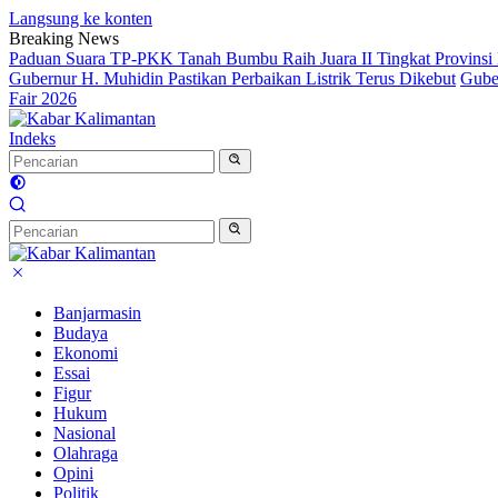
Langsung ke konten
Breaking News
Paduan Suara TP-PKK Tanah Bumbu Raih Juara II Tingkat Provinsi 
Gubernur H. Muhidin Pastikan Perbaikan Listrik Terus Dikebut
Gube
Fair 2026
Indeks
Banjarmasin
Budaya
Ekonomi
Essai
Figur
Hukum
Nasional
Olahraga
Opini
Politik