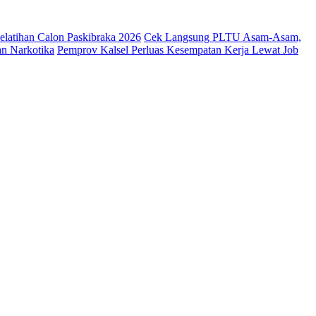
latihan Calon Paskibraka 2026
Cek Langsung PLTU Asam-Asam,
an Narkotika
Pemprov Kalsel Perluas Kesempatan Kerja Lewat Job