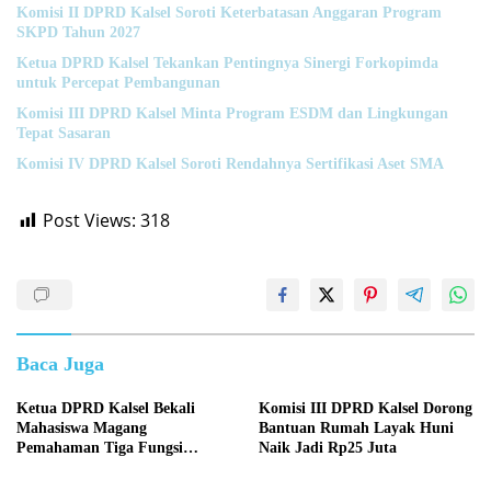
Komisi II DPRD Kalsel Soroti Keterbatasan Anggaran Program
SKPD Tahun 2027
Ketua DPRD Kalsel Tekankan Pentingnya Sinergi Forkopimda
untuk Percepat Pembangunan
Komisi III DPRD Kalsel Minta Program ESDM dan Lingkungan
Tepat Sasaran
Komisi IV DPRD Kalsel Soroti Rendahnya Sertifikasi Aset SMA
Post Views:
318
Baca Juga
Ketua DPRD Kalsel Bekali
Komisi III DPRD Kalsel Dorong
Mahasiswa Magang
Bantuan Rumah Layak Huni
Pemahaman Tiga Fungsi
Naik Jadi Rp25 Juta
Legislasi