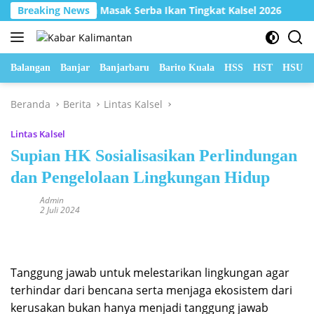
Langsung
pan 2 Lomba Masak Serba Ikan Tingkat Kalsel 2026
Breaking News
Hada
ke
konten
Balangan
Banjar
Banjarbaru
Barito Kuala
HSS
HST
HSU
Beranda
Berita
Lintas Kalsel
Lintas Kalsel
Supian HK Sosialisasikan Perlindungan
dan Pengelolaan Lingkungan Hidup
Admin
2 Juli 2024
Tanggung jawab untuk melestarikan lingkungan agar
terhindar dari bencana serta menjaga ekosistem dari
kerusakan bukan hanya menjadi tanggung jawab