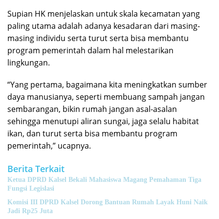
Supian HK menjelaskan untuk skala kecamatan yang
paling utama adalah adanya kesadaran dari masing-
masing individu serta turut serta bisa membantu
program pemerintah dalam hal melestarikan
lingkungan.
“Yang pertama, bagaimana kita meningkatkan sumber
daya manusianya, seperti membuang sampah jangan
sembarangan, bikin rumah jangan asal-asalan
sehingga menutupi aliran sungai, jaga selalu habitat
ikan, dan turut serta bisa membantu program
pemerintah,” ucapnya.
Berita Terkait
Ketua DPRD Kalsel Bekali Mahasiswa Magang Pemahaman Tiga
Fungsi Legislasi
Komisi III DPRD Kalsel Dorong Bantuan Rumah Layak Huni Naik
Jadi Rp25 Juta