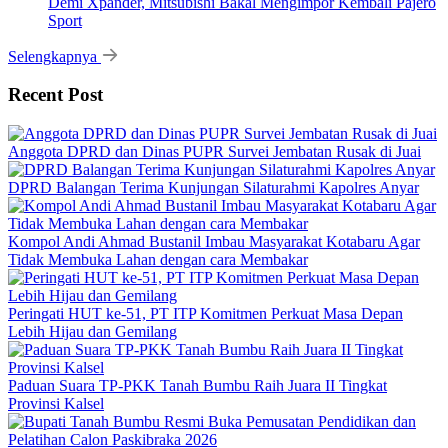
Demi Xpander, Mitsubishi Bakal Mengimpor Kembali Pajero
Sport
Selengkapnya
Recent Post
Anggota DPRD dan Dinas PUPR Survei Jembatan Rusak di Juai
DPRD Balangan Terima Kunjungan Silaturahmi Kapolres Anyar
Kompol Andi Ahmad Bustanil Imbau Masyarakat Kotabaru Agar
Tidak Membuka Lahan dengan cara Membakar
Peringati HUT ke-51, PT ITP Komitmen Perkuat Masa Depan
Lebih Hijau dan Gemilang
Paduan Suara TP-PKK Tanah Bumbu Raih Juara II Tingkat
Provinsi Kalsel