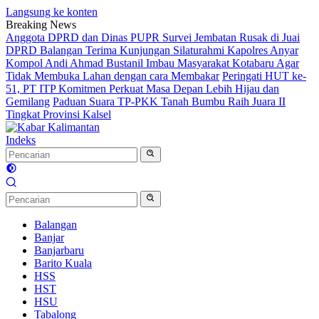
Langsung ke konten
Breaking News
Anggota DPRD dan Dinas PUPR Survei Jembatan Rusak di Juai
DPRD Balangan Terima Kunjungan Silaturahmi Kapolres Anyar
Kompol Andi Ahmad Bustanil Imbau Masyarakat Kotabaru Agar
Tidak Membuka Lahan dengan cara Membakar
Peringati HUT ke-
51, PT ITP Komitmen Perkuat Masa Depan Lebih Hijau dan
Gemilang
Paduan Suara TP-PKK Tanah Bumbu Raih Juara II
Tingkat Provinsi Kalsel
Indeks
Balangan
Banjar
Banjarbaru
Barito Kuala
HSS
HST
HSU
Tabalong