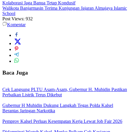
Kolaborasi Jaga Banua Tetap Kondusif
Walikota Banjarmasin Terima Kunjungan Jajaran Almajaya Islamic
School
Post Views:
932
Komentar
Baca Juga
Cek Langsung PLTU Asam-Asam, Gubernur H. Muhidin Pastikan
Perbaikan Listrik Terus Dikebut
Gubernur H Muhidin Dukung Langkah Tegas Polda Kalsel
Berantas Jaringan Narkotika
Pemprov Kalsel Perluas Kesempatan Kerja Lewat Job Fair 2026
Didampingi Wagub Kalsel, Menko Polkam Cek Kesiapan