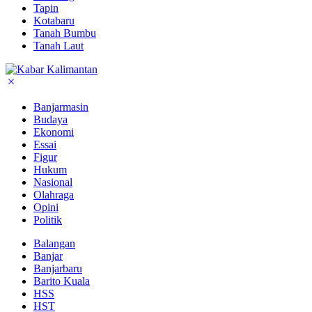
Tapin
Kotabaru
Tanah Bumbu
Tanah Laut
Banjarmasin
Budaya
Ekonomi
Essai
Figur
Hukum
Nasional
Olahraga
Opini
Politik
Balangan
Banjar
Banjarbaru
Barito Kuala
HSS
HST