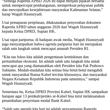
“Semoga Raperda APBD 2026 ini dapat menjadi pijakan bersama
untuk mempercepat pembangunan, memperkuat pelayanan publik
dan mewujudkan kesejahteraan masyarakat Kalimantan Selatan,”
harap Wagub Hasnuryadi.
Usai pemaparan penjelasan, dilaksanakan penyerahan dokumen
Raperda APBD tahun anggaran 2026 dari Wagub Hasnuryadi
kepada Ketua DPRD, Supian HK.
Usai rapat paripurna, di hadapan awak media, Wagub Hasnuryadi
juga menyampaikan bahwa agenda paripurna hari ini merupakan
salah satu langkah untuk mencapai amanah Presiden RI.
“Kita tau fokus kita adalah pengentasan kemiskinan dan
pertumbuhan ekonomi. Ini adalah salah satu langkah kita untuk
mencapai apa yang diamanahkan oleh Presiden kita Pak Prabowo
Subianto. Mudah-mudahan kita semua bisa betul-betul mengabdi
untuk masyarakat Banua Kalsel tercinta khususnya, dan masyarakat
Negara Kesatuan Republik Indonesia pada umumnya,” sampai
Wagub Hasnuryadi.
Sementara itu, Ketua DPRD Provinsi Kalsel, Supian HK sampaikan
harapan agar 13 pemkab/pemko se-Kalsel bisa turut melaksanakan
penambahan penyertaan modal Bank Kalsel.
“Salah satu agenda kita hari ini adalah penyampaian Raperda