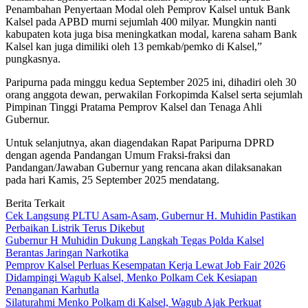
Penambahan Penyertaan Modal oleh Pemprov Kalsel untuk Bank
Kalsel pada APBD murni sejumlah 400 milyar. Mungkin nanti
kabupaten kota juga bisa meningkatkan modal, karena saham Bank
Kalsel kan juga dimiliki oleh 13 pemkab/pemko di Kalsel,”
pungkasnya.
Paripurna pada minggu kedua September 2025 ini, dihadiri oleh 30
orang anggota dewan, perwakilan Forkopimda Kalsel serta sejumlah
Pimpinan Tinggi Pratama Pemprov Kalsel dan Tenaga Ahli
Gubernur.
Untuk selanjutnya, akan diagendakan Rapat Paripurna DPRD
dengan agenda Pandangan Umum Fraksi-fraksi dan
Pandangan/Jawaban Gubernur yang rencana akan dilaksanakan
pada hari Kamis, 25 September 2025 mendatang.
Berita Terkait
Cek Langsung PLTU Asam-Asam, Gubernur H. Muhidin Pastikan
Perbaikan Listrik Terus Dikebut
Gubernur H Muhidin Dukung Langkah Tegas Polda Kalsel
Berantas Jaringan Narkotika
Pemprov Kalsel Perluas Kesempatan Kerja Lewat Job Fair 2026
Didampingi Wagub Kalsel, Menko Polkam Cek Kesiapan
Penanganan Karhutla
Silaturahmi Menko Polkam di Kalsel, Wagub Ajak Perkuat