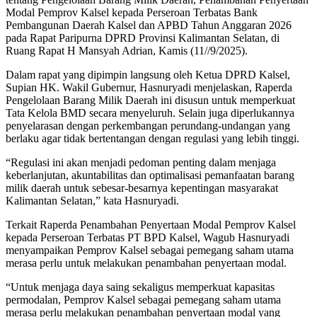
Modal Pemprov Kalsel kepada Perseroan Terbatas Bank
Pembangunan Daerah Kalsel dan APBD Tahun Anggaran 2026
pada Rapat Paripurna DPRD Provinsi Kalimantan Selatan, di
Ruang Rapat H Mansyah Adrian, Kamis (11//9/2025).
Dalam rapat yang dipimpin langsung oleh Ketua DPRD Kalsel,
Supian HK. Wakil Gubernur, Hasnuryadi menjelaskan, Raperda
Pengelolaan Barang Milik Daerah ini disusun untuk memperkuat
Tata Kelola BMD secara menyeluruh. Selain juga diperlukannya
penyelarasan dengan perkembangan perundang-undangan yang
berlaku agar tidak bertentangan dengan regulasi yang lebih tinggi.
“Regulasi ini akan menjadi pedoman penting dalam menjaga
keberlanjutan, akuntabilitas dan optimalisasi pemanfaatan barang
milik daerah untuk sebesar-besarnya kepentingan masyarakat
Kalimantan Selatan,” kata Hasnuryadi.
Terkait Raperda Penambahan Penyertaan Modal Pemprov Kalsel
kepada Perseroan Terbatas PT BPD Kalsel, Wagub Hasnuryadi
menyampaikan Pemprov Kalsel sebagai pemegang saham utama
merasa perlu untuk melakukan penambahan penyertaan modal.
“Untuk menjaga daya saing sekaligus memperkuat kapasitas
permodalan, Pemprov Kalsel sebagai pemegang saham utama
merasa perlu melakukan penambahan penyertaan modal yang