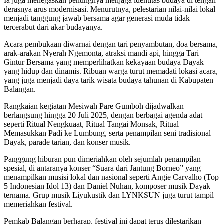
Ia juga menegaskan pentingnya menjaga identitas budaya di tengah
derasnya arus modernisasi. Menurutnya, pelestarian nilai-nilai lokal
menjadi tanggung jawab bersama agar generasi muda tidak
tercerabut dari akar budayanya.
Acara pembukaan diwarnai dengan tari penyambutan, doa bersama,
arak-arakan Nyerah Ngemonta, atraksi mandi api, hingga Tari
Gintur Bersama yang memperlihatkan kekayaan budaya Dayak
yang hidup dan dinamis. Ribuan warga turut memadati lokasi acara,
yang juga menjadi daya tarik wisata budaya tahunan di Kabupaten
Balangan.
Rangkaian kegiatan Mesiwah Pare Gumboh dijadwalkan
berlangsung hingga 20 Juli 2025, dengan berbagai agenda adat
seperti Ritual Nengkuaat, Ritual Tangai Monsak, Ritual
Memasukkan Padi ke Lumbung, serta penampilan seni tradisional
Dayak, parade tarian, dan konser musik.
Panggung hiburan pun dimeriahkan oleh sejumlah penampilan
spesial, di antaranya konser “Suara dari Jantung Borneo” yang
menampilkan musisi lokal dan nasional seperti Angie Carvalho (Top
5 Indonesian Idol 13) dan Daniel Nuhan, komposer musik Dayak
ternama. Grup musik Liyukustik dan LYNKSUN juga turut tampil
memeriahkan festival.
Pemkab Balangan berharap, festival ini dapat terus dilestarikan