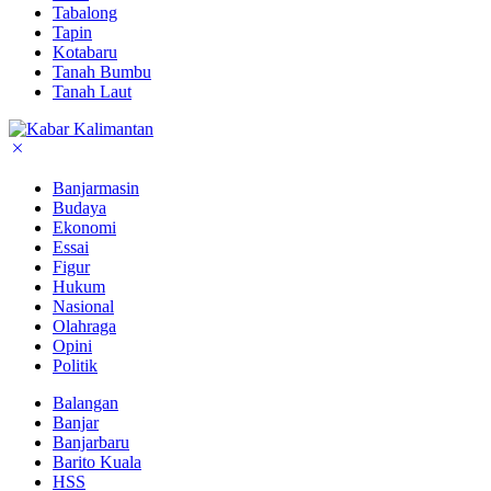
Tabalong
Tapin
Kotabaru
Tanah Bumbu
Tanah Laut
Banjarmasin
Budaya
Ekonomi
Essai
Figur
Hukum
Nasional
Olahraga
Opini
Politik
Balangan
Banjar
Banjarbaru
Barito Kuala
HSS