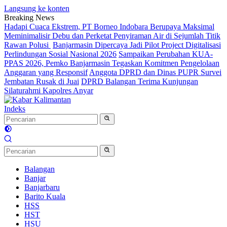
Langsung ke konten
Breaking News
Hadapi Cuaca Ekstrem, PT Borneo Indobara Berupaya Maksimal
Meminimalisir Debu dan Perketat Penyiraman Air di Sejumlah Titik
Rawan Polusi
Banjarmasin Dipercaya Jadi Pilot Project Digitalisasi
Perlindungan Sosial Nasional 2026
Sampaikan Perubahan KUA-
PPAS 2026, Pemko Banjarmasin Tegaskan Komitmen Pengelolaan
Anggaran yang Responsif
Anggota DPRD dan Dinas PUPR Survei
Jembatan Rusak di Juai
DPRD Balangan Terima Kunjungan
Silaturahmi Kapolres Anyar
Indeks
Balangan
Banjar
Banjarbaru
Barito Kuala
HSS
HST
HSU